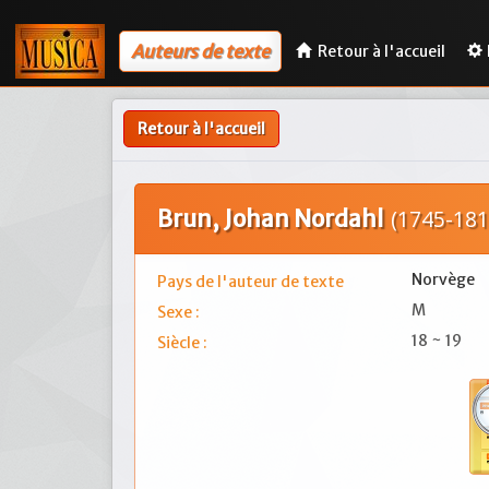
Auteurs de texte
Retour à l'accueil
Retour à l'accueil
Brun, Johan Nordahl
(1745-181
Norvège
Pays de l'auteur de texte
M
Sexe :
18 ~ 19
Siècle :