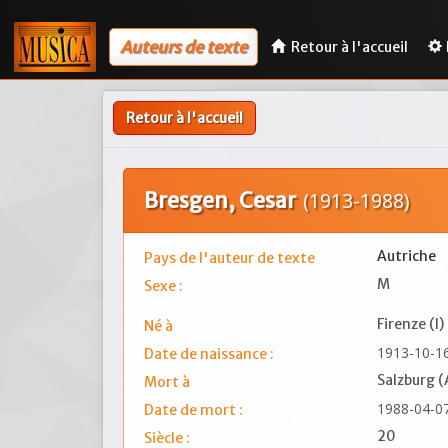
Auteurs de texte
Retour à l'accueil
Retour à l'accueil
Bresgen, Cesar
(1913-1988)
Autriche
Pays de l'auteur de texte
M
Sexe :
Firenze (I)
Né à
1913-10-1
Date de naissance :
Salzburg (
Mort à
1988-04-0
Date de mort :
20
Siècle :