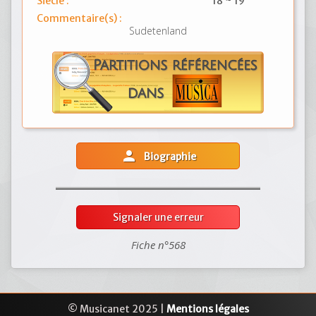
Siècle :
18 ~ 19
Commentaire(s) :
Sudetenland
person
Biographie
Signaler une erreur
Fiche n°568
© Musicanet 2025 |
Mentions légales