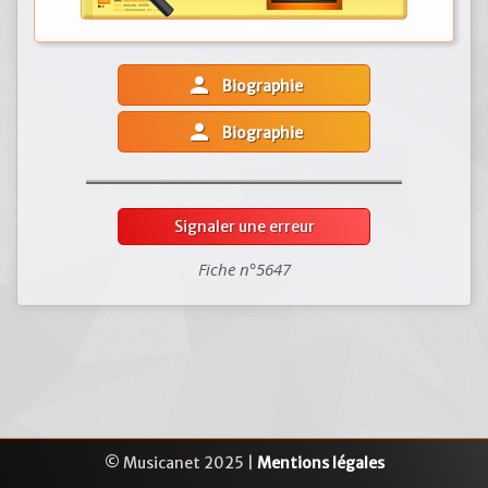
person
Biographie
person
Biographie
Signaler une erreur
Fiche n°5647
© Musicanet 2025 |
Mentions légales