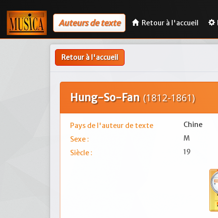
Auteurs de texte
Retour à l'accueil
Retour à l'accueil
Hung-So-Fan
(1812-1861)
Chine
Pays de l'auteur de texte
M
Sexe :
19
Siècle :