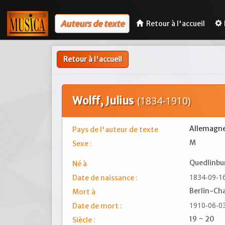
Auteurs de texte
Retour à l'accueil
Retour à l'accueil
Wolff, Julius
(1834-1910)
Allemagn
Pays de l'auteur de texte
M
Sexe :
Quedlinbu
Né à
1834-09-1
Date de naissance :
Berlin-Ch
Mort à
1910-06-0
Date de mort :
19 ~ 20
Siècle :