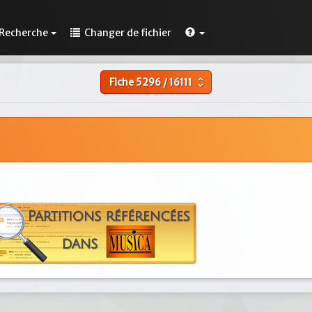
Recherche
Changer de fichier
Fiche
5296
/
16111
unfold_more