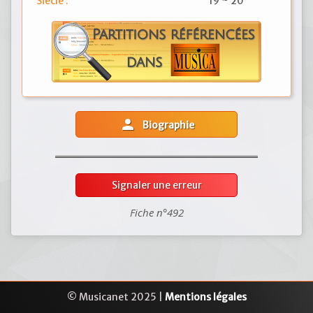
Siècle :
19 ~ 20
person
Biographie
Signaler une erreur
Fiche n°492
© Musicanet 2025 |
Mentions légales