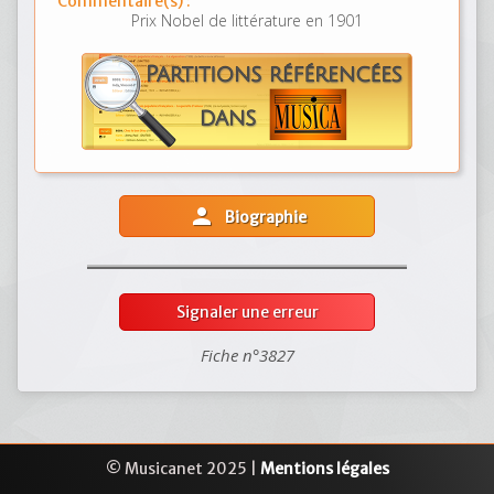
Commentaire(s) :
Prix Nobel de littérature en 1901
person
Biographie
Signaler une erreur
Fiche n°3827
© Musicanet 2025 |
Mentions légales