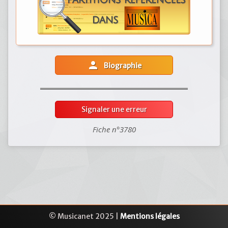
person
Biographie
Signaler une erreur
Fiche n°3780
© Musicanet 2025 |
Mentions légales