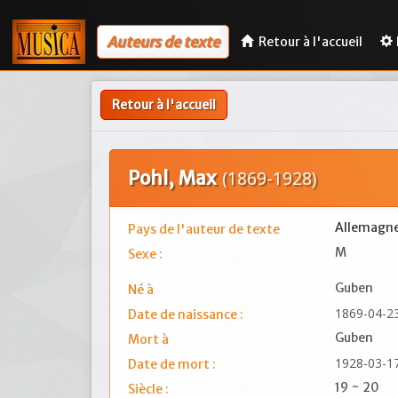
Auteurs de texte
Retour à l'accueil
Retour à l'accueil
Pohl, Max
(1869-1928)
Allemagn
Pays de l'auteur de texte
M
Sexe :
Guben
Né à
1869-04-2
Date de naissance :
Guben
Mort à
1928-03-1
Date de mort :
19 ~ 20
Siècle :