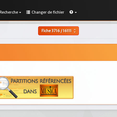
Recherche
Changer de fichier
Fiche
3716
/
16111
unfold_more