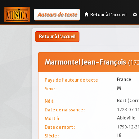
Auteurs de texte
Retour à l'accueil
Retour à l'accueil
Marmontel Jean-François
(17
France
Pays de l'auteur de texte
M
Sexe :
Bort (Corr
Né à
1723-07-1
Date de naissance :
Abloville
Mort à
1799-12-3
Date de mort :
18
Siècle :