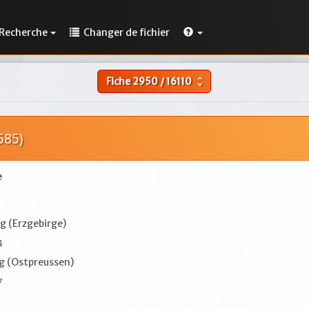
Recherche
Changer de fichier
Fiche
2950
/
16110
unfold_more
585)
e
g (Erzgebirge)
4
g (Ostpreussen)
7