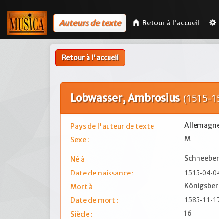
Auteurs de texte
Retour à l'accueil
Retour à l'accueil
Lobwasser, Ambrosius
(1515-1
Allemagn
Pays de l'auteur de texte
M
Sexe :
Schneeber
Né à
1515-04-0
Date de naissance :
Königsber
Mort à
1585-11-1
Date de mort :
16
Siècle :