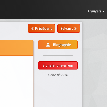
Français
Précédent
Suivant
person
Biographie
Signaler une erreur
Fiche n°2950