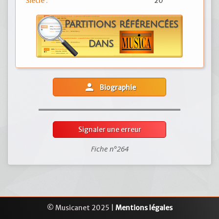
Siècle :
20
person
Biographie
Signaler une erreur
Fiche n°264
© Musicanet 2025 |
Mentions légales