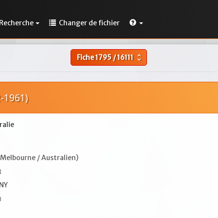
Recherche
Changer de fichier
Fiche
1795
/
16111
unfold_more
-1961)
ralie
Melbourne / Australien)
8
 NY
0