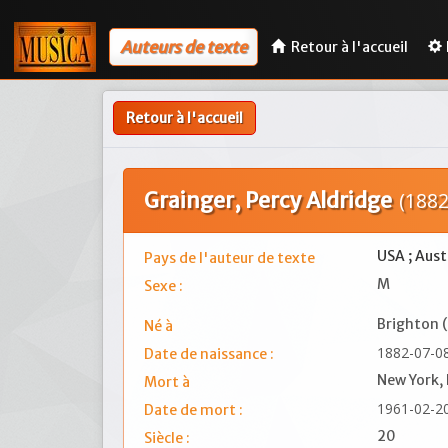
Auteurs de texte
Retour à l'accueil
Retour à l'accueil
Grainger, Percy Aldridge
(1882
USA ; Aust
Pays de l'auteur de texte
M
Sexe :
Brighton (
Né à
1882-07-0
Date de naissance :
New York,
Mort à
1961-02-2
Date de mort :
20
Siècle :