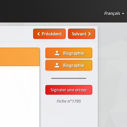
Français
Précédent
Suivant
person
Biographie
person
Biographie
Signaler une erreur
Fiche n°1795