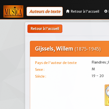
Auteurs de texte
Retour à l'accueil
Retour à l'accueil
Gijssels, Willem
(1875-1945)
Flandres ;
Pays de l'auteur de texte
M
Sexe :
19 ~ 20
Siècle :