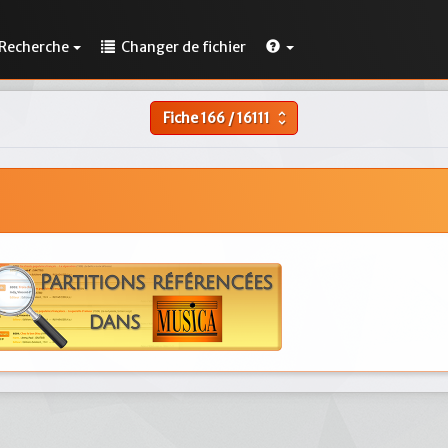
Recherche
Changer de fichier
Fiche
166
/
16111
unfold_more