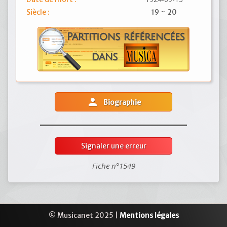
Siècle :
19 ~ 20
person
Biographie
Signaler une erreur
Fiche n°1549
© Musicanet 2025 |
Mentions légales