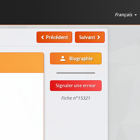
Français
Précédent
Suivant
person
Biographie
Signaler une erreur
Fiche n°15321