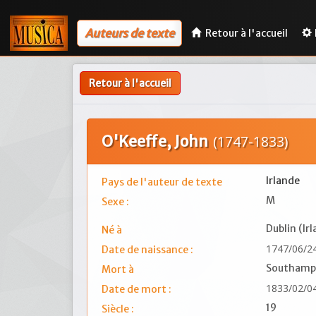
Auteurs de texte
Retour à l'accueil
Retour à l'accueil
O'Keeffe, John
(1747-1833)
Irlande
Pays de l'auteur de texte
M
Sexe :
Dublin (Irl
Né à
1747/06/2
Date de naissance :
Southampt
Mort à
1833/02/0
Date de mort :
19
Siècle :