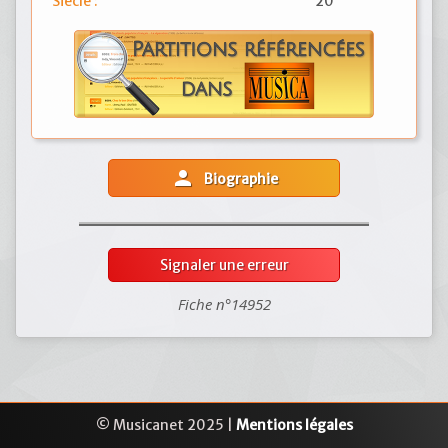
Siècle :
20
person
Biographie
Signaler une erreur
Fiche n°14952
© Musicanet 2025 |
Mentions légales