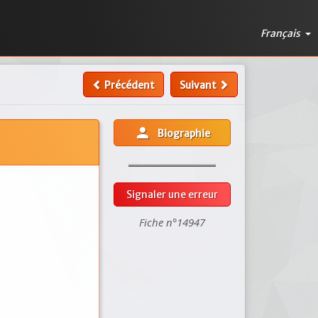
Français
Précédent
Suivant
person
Biographie
Signaler une erreur
Fiche n°14947