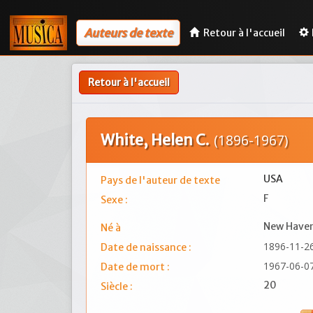
Auteurs de texte
Retour à l'accueil
Retour à l'accueil
White, Helen C.
(1896-1967)
USA
Pays de l'auteur de texte
F
Sexe :
New Haven
Né à
1896-11-2
Date de naissance :
1967-06-0
Date de mort :
20
Siècle :