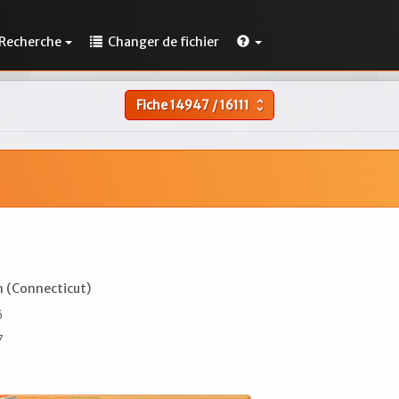
Recherche
Changer de fichier
Fiche
14947
/
16111
unfold_more
 (Connecticut)
6
7