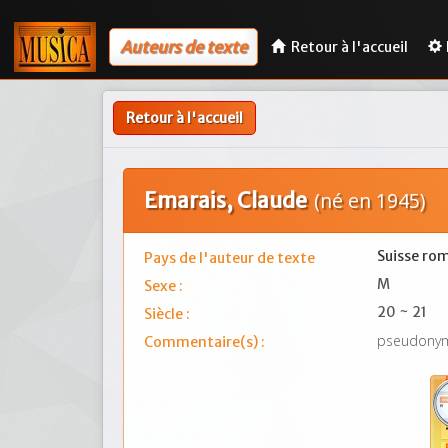
Auteurs de texte
Retour à l'accueil
Retour à l'accueil
Emarais, Claude
(né en 1945)
Suisse ro
Pays de l'auteur de texte
M
Sexe :
20 ~ 21
Siècle :
pseudony
Commentaire(s) :