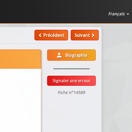
Français
Précédent
Suivant
person
Biographie
Signaler une erreur
Fiche n°14589