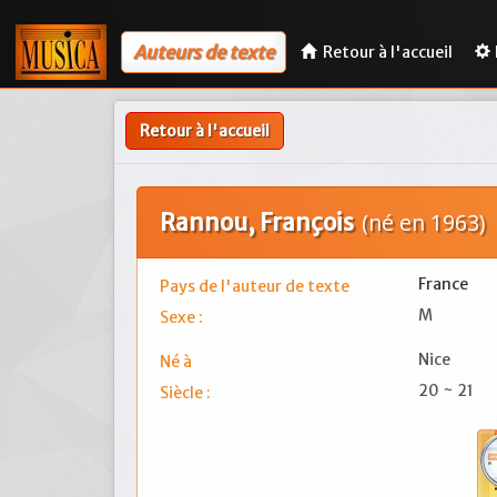
Auteurs de texte
Retour à l'accueil
Retour à l'accueil
Rannou, François
(né en 1963)
France
Pays de l'auteur de texte
M
Sexe :
Nice
Né à
20 ~ 21
Siècle :