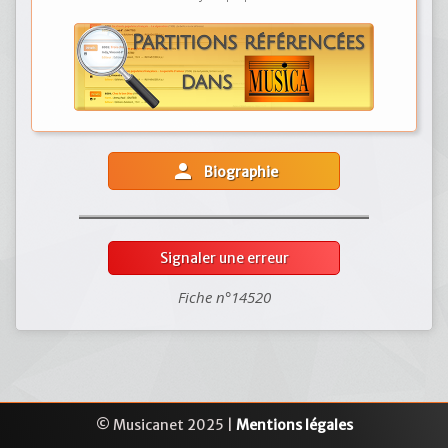
person
Biographie
Signaler une erreur
Fiche n°14520
© Musicanet 2025 |
Mentions légales