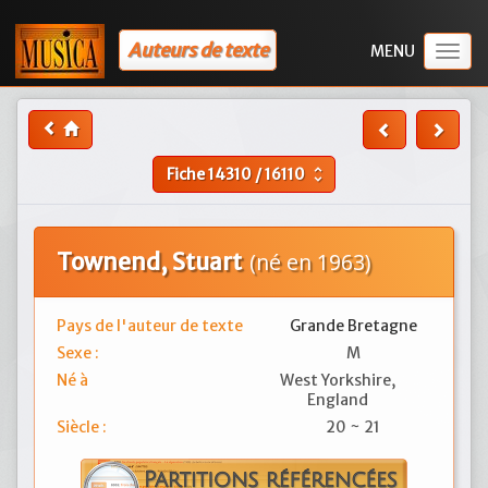
Auteurs de texte
Togg
navig
Fiche
14310
/
16110
unfold_more
Townend, Stuart
(né en 1963)
Pays de l'auteur de texte
Grande Bretagne
Sexe :
M
Né à
West Yorkshire,
England
Siècle :
20 ~ 21