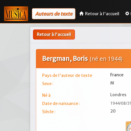
Auteurs de texte
Retour à l'accueil
Retour à l'accueil
Bergman, Boris
(né en 1944)
France
Pays de l'auteur de texte
M
Sexe :
Londres
Né à
1944/08/3
Date de naissance :
20
Siècle :