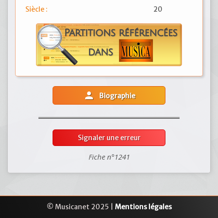
Siècle :
20
person
Biographie
Signaler une erreur
Fiche n°1241
© Musicanet 2025 |
Mentions légales