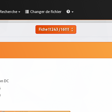
Recherche
Changer de fichier
Fiche
11243
/
16111
unfold_more
on DC
6
0