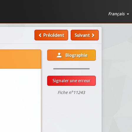
Français
Précédent
Suivant
person
Biographie
Signaler une erreur
Fiche n°11243