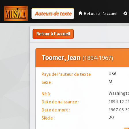
Auteurs de texte
Retour à l'accueil
Retour à l'accueil
Toomer, Jean
(1894-1967)
USA
Pays de l'auteur de texte
M
Sexe :
Washingt
Né à
1894-12-2
Date de naissance :
1967-03-3
Date de mort :
20
Siècle :