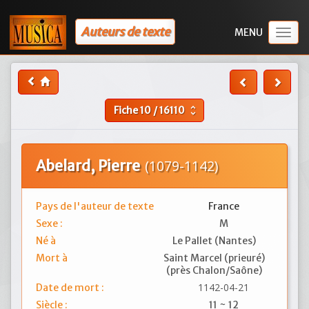
Auteurs de texte
Togg
navig
Fiche
10
/
16110
unfold_more
Abelard, Pierre
(1079-1142)
Pays de l'auteur de texte
France
Sexe :
M
Né à
Le Pallet (Nantes)
Mort à
Saint Marcel (prieuré)
(près Chalon/Saône)
1142-04-21
Date de mort :
Siècle :
11 ~ 12