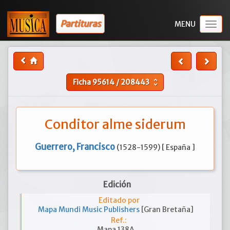
Partituras
Togg
navig
Ficha
95614
/
208443
unfold_more
Conditor alme siderum
Guerrero, Francisco
(1528-1599) [ España ]
Edición
Editado por
Mapa Mundi Music Publishers
[Gran Bretaña]
Ref.:
Mapa 138A