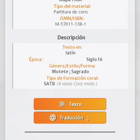
Tipo del material:
Partitura de coro
ISMN/ISBN :
M-57011-138-1
Descripción
Texto en:
latín
Época :
Siglo 16
Género/Estilo/Forma:
Motete ; Sagrado
Tipo de formación coral:
(4 voces Coro mixto )
SATB
subject
Texto
language
Traducción
unfold_more