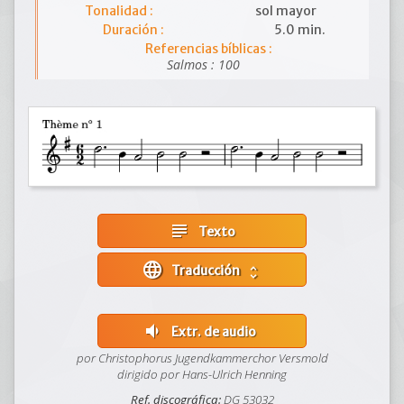
Tonalidad :
sol mayor
Duración :
5.0 min.
Referencias bíblicas :
Salmos : 100
subject
Texto
language
Traducción
unfold_more
volume_down
Extr. de audio
por Christophorus Jugendkammerchor Versmold
dirigido por Hans-Ulrich Henning
Ref. discográfica:
DG 53032