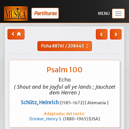
Partituras
Togg
navig
Ficha
88761
/
208443
unfold_more
Psalm 100
Echo
( Shout and be joyful all ye lands ; Jauchzet
dem Herren )
Schütz, Heinrich
(1585-1672) [ Alemania ]
Adaptador del texto:
Drinker, Henry S.
(1880-1965) [USA]