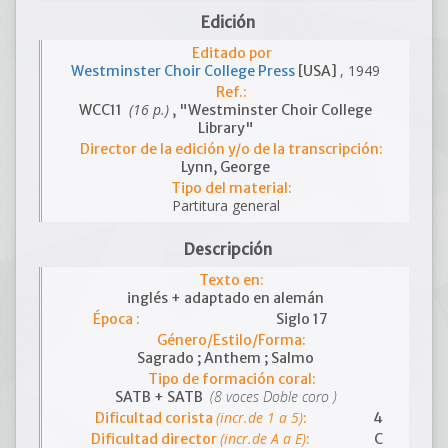
Edición
Editado por
, 1949
Westminster Choir College Press
[USA]
Ref.:
(16 p.)
WCC11
, "Westminster Choir College
Library"
Director de la edición y/o de la transcripción:
Lynn, George
Tipo del material:
Partitura general
Descripción
Texto en:
inglés + adaptado en alemán
Época :
Siglo 17
Género/Estilo/Forma:
Sagrado ; Anthem ; Salmo
Tipo de formación coral:
(8 voces Doble coro )
SATB + SATB
(incr.de 1 a 5)
Dificultad corista
:
4
(incr.de A a E)
Dificultad director
:
C