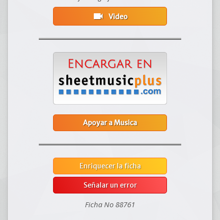
videocam
Video
Apoyar a Musica
Enriquecer la ficha
Señalar un error
Ficha No 88761