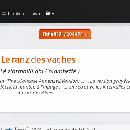
Cambiar archivo
Ficha
8391
/
208434
unfold_more
Le ranz des vaches
 Lè z'armailli dâi Colombettè )
en (Tibet,Caucase,Appenzell,Vaulion)
... ...
La version gruyé
 décrit la montée à l'alpage
... ...
on retrouve les intervalles 
du cor des Alpes.
...
, 1978
; in
(145 p.)
Huwiler
[Suiza]
Chanson vole 2