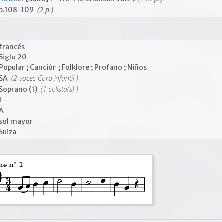
(2 p.)
p.108-109
francés
Siglo 20
Popular ; Canción ; Folklore ; Profano ; Niños
(2 voces Coro infantil )
SA
(1 solista(s) )
Soprano (1)
1
A
sol mayor
Suiza