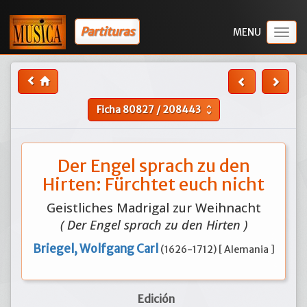
Partituras
Togg
navig
Ficha
80827
/
208443
unfold_more
Der Engel sprach zu den
Hirten: Fürchtet euch nicht
Geistliches Madrigal zur Weihnacht
( Der Engel sprach zu den Hirten )
Briegel, Wolfgang Carl
(1626-1712) [ Alemania ]
Edición