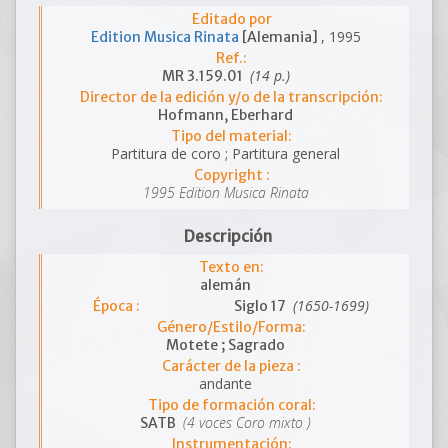
Editado por
, 1995
Edition Musica Rinata
[Alemania]
Ref.:
(14 p.)
MR 3.159.01
Director de la edición y/o de la transcripción:
Hofmann, Eberhard
Tipo del material:
Partitura de coro ; Partitura general
Copyright :
1995 Edition Musica Rinata
Descripción
Texto en:
alemán
(1650-1699)
Época :
Siglo 17
Género/Estilo/Forma:
Motete ; Sagrado
Carácter de la pieza :
andante
Tipo de formación coral:
(4 voces Coro mixto )
SATB
Instrumentación: