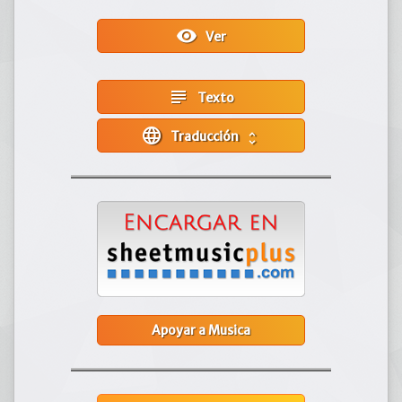
visibility
Ver
subject
Texto
language
Traducción
unfold_more
Apoyar a Musica