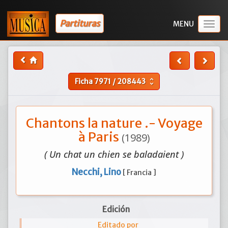
Partituras
Togg
navig
Ficha
7971
/
208443
unfold_more
Chantons la nature .- Voyage
à Paris
(1989)
( Un chat un chien se baladaient )
Necchi, Lino
[ Francia ]
Edición
Editado por