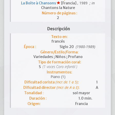
, 1989
; in
La Boîte à Chansons
[Francia]
Chantons la Nature
Número de páginas :
2
Descripción
Texto en:
francés
(1980-1989)
Época :
Siglo 20
Género/Estilo/Forma:
Variedades ; Niños ; Profano
Tipo de formación coral:
(1 voces Coro infantil )
S
Instrumentos:
Piano (1)
(incr.de 1 a 5)
Dificultad corista
:
1
(incr.de A a E)
Dificultad director
:
A
Tonalidad :
sol mayor
Duración :
1.0 min.
Origen:
Francia