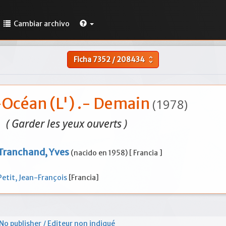
Cambiar archivo
Ficha
7352
/
208434
unfold_more
Océan (L') .- Demain
(1978)
( Garder les yeux ouverts )
Tranchand, Yves
(nacido en 1958) [ Francia ]
Petit, Jean-François
[Francia]
No publisher / Editeur non indiqué