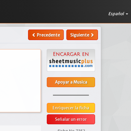
Español
Precedente
Siguiente
Apoyar a Musica
Enriquecer la ficha
Señalar un error
Ficha No 7352