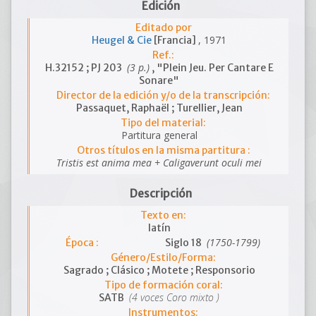
Edición
Editado por
, 1971
Heugel & Cie
[Francia]
Ref.:
(3 p.)
H.32152 ; PJ 203
, "Plein Jeu. Per Cantare E
Sonare"
Director de la edición y/o de la transcripción:
Passaquet, Raphaël ; Turellier, Jean
Tipo del material:
Partitura general
Otros títulos en la misma partitura :
Tristis est anima mea + Caligaverunt oculi mei
Descripción
Texto en:
latín
(1750-1799)
Época :
Siglo 18
Género/Estilo/Forma:
Sagrado ; Clásico ; Motete ; Responsorio
Tipo de formación coral:
(4 voces Coro mixto )
SATB
Instrumentos: