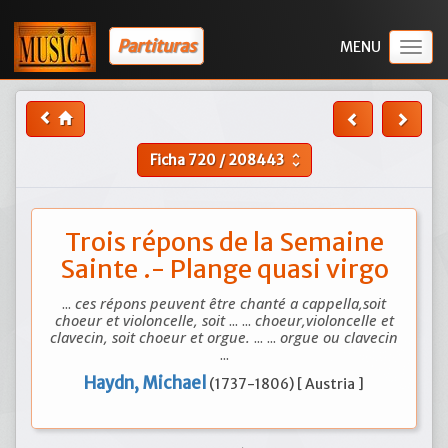
Partituras
Togg
navig
Ficha
720
/
208443
unfold_more
Trois répons de la Semaine
Sainte .- Plange quasi virgo
...
ces répons peuvent être chanté a cappella,soit
choeur et violoncelle, soit
... ...
choeur,violoncelle et
clavecin, soit choeur et orgue.
... ...
orgue ou clavecin
...
Haydn, Michael
(1737-1806) [ Austria ]