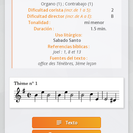
Organo (1) ; Contrabajo (1)
(incr.de 1 a 5)
Dificultad corista
:
2
(incr.de A a E)
Dificultad director
:
B
Tonalidad :
mi menor
Duración :
1.5 min.
Uso litúrgico:
Sabado Santo
Referencias bíblicas :
Joel : 1, 8 et 13
Fuentes del texto :
office des Ténèbres, 3ème leçon
subject
Texto