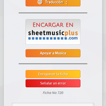
language
Traducción
unfold_more
Apoyar a Musica
Enriquecer la ficha
Señalar un error
Ficha No 720