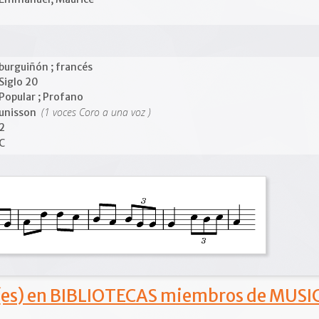
burguiñón ; francés
Siglo 20
Popular ; Profano
(1 voces Coro a una voz )
unisson
2
C
s) en BIBLIOTECAS miembros de MUSIC