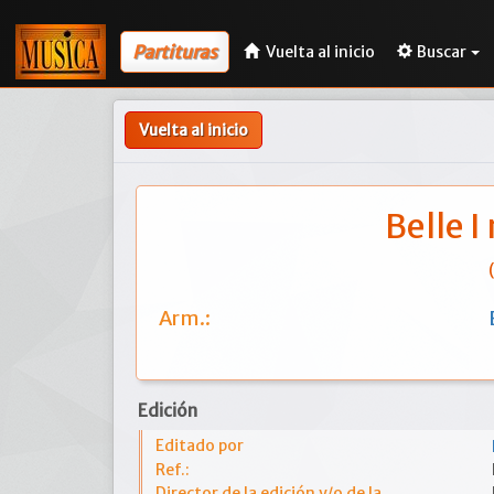
Partituras
Vuelta al inicio
Buscar
Vuelta al inicio
Belle I
Arm.:
Edición
Editado por
Ref.:
Director de la edición y/o de la