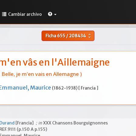
Cambiar archivo
Ficha
655
/
208434
unfold_more
 m'en vâs en l'Aillemaigne
( Belle, je m'en vais en Allemagne )
Emmanuel, Maurice
(1862-1938) [ Francia ]
; in
Durand
[Francia]
XXX Chansons Bourguignonnes
REF.9111 (p.150 A p.155)
Emmanuel, Maurice