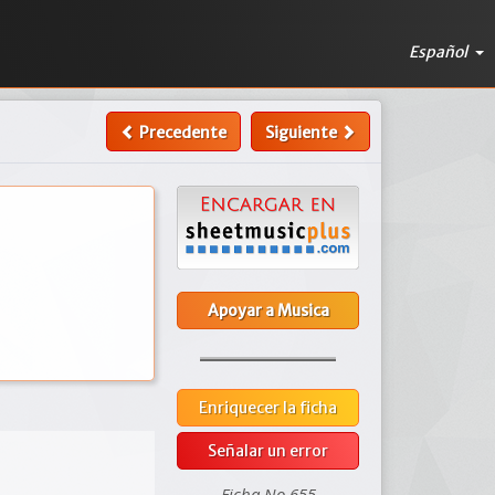
Español
Precedente
Siguiente
Apoyar a Musica
Enriquecer la ficha
Señalar un error
Ficha No 655