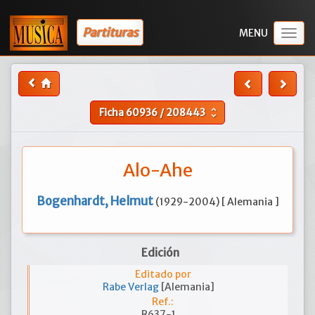
Partituras
Togg
navig
Ficha
60936
/
208443
unfold_more
Alo-Ahe
Bogenhardt, Helmut
(1929-2004) [ Alemania ]
Edición
Editado por
Rabe Verlag
[Alemania]
Ref.:
R637-1