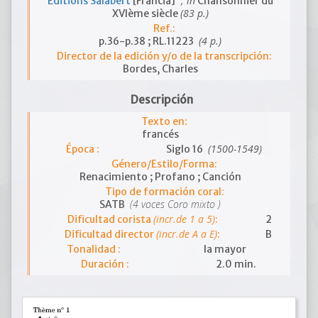
; in
Editions Salabert
[Francia]
Chansonnier du
(83 p.)
XVIème siècle
Ref.:
(4 p.)
p.36-p.38 ; RL.11223
Director de la edición y/o de la transcripción:
Bordes, Charles
Descripción
Texto en:
francés
(1500-1549)
Época :
Siglo 16
Género/Estilo/Forma:
Renacimiento ; Profano ; Canción
Tipo de formación coral:
(4 voces Coro mixto )
SATB
(incr.de 1 a 5)
Dificultad corista
:
2
(incr.de A a E)
Dificultad director
:
B
Tonalidad :
la mayor
Duración :
2.0 min.