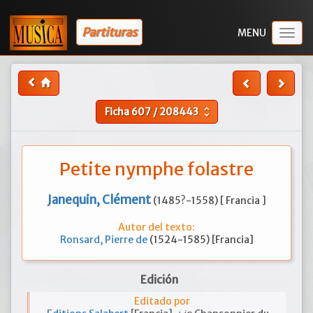
Partituras
Togg
navig
Ficha
607
/
208443
unfold_more
Petite nymphe folastre
Janequin, Clément
(1485?-1558) [ Francia ]
Autor del texto:
Ronsard, Pierre de
(1524-1585) [Francia]
Edición
Editado por