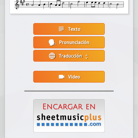
subject
Texto
Pronunciación
language
Traducción
unfold_more
videocam
Video