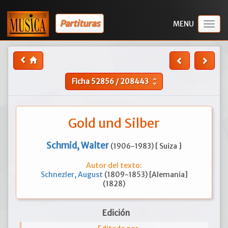
Partituras
Togg
navig
Ficha
52856
/
208443
unfold_more
Gold und Silber
Schmid, Walter
(1906-1983) [ Suiza ]
Autor del texto:
Schnezler, August
(1809-1853) [Alemania]
(1828)
Edición