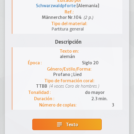
Editado por
Schwarzwaldpforte
[Alemania]
Ref.:
(2 p.)
Männerchor Nr.104
Tipo del material:
Partitura general
Descripción
Texto en:
alemán
Época :
Siglo 20
Género/Estilo/Forma:
Profano ; Lied
Tipo de formación coral:
(4 voces Coro de hombres )
TTBB
Tonalidad :
do mayor
Duración :
2.3 min.
Número de coplas:
3
subject
Texto