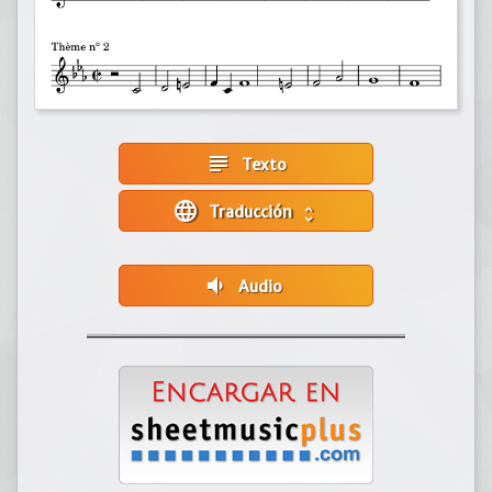
subject
Texto
language
Traducción
unfold_more
volume_down
Audio