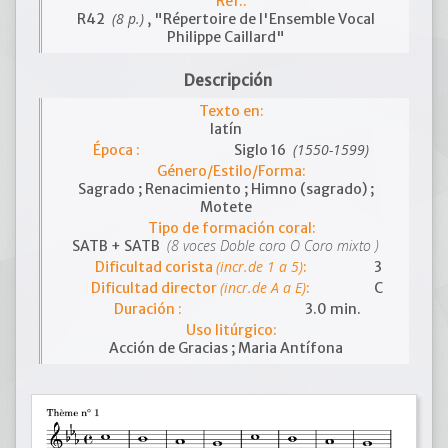
Ref.:
(8 p.)
R42
, "Répertoire de l'Ensemble Vocal
Philippe Caillard"
Descripción
Texto en:
latín
(1550-1599)
Época :
Siglo 16
Género/Estilo/Forma:
Sagrado ; Renacimiento ; Himno (sagrado) ;
Motete
Tipo de formación coral:
(8 voces Doble coro O Coro mixto )
SATB + SATB
(incr.de 1 a 5)
Dificultad corista
:
3
(incr.de A a E)
Dificultad director
:
C
Duración :
3.0 min.
Uso litúrgico:
Acción de Gracias ; Maria Antífona