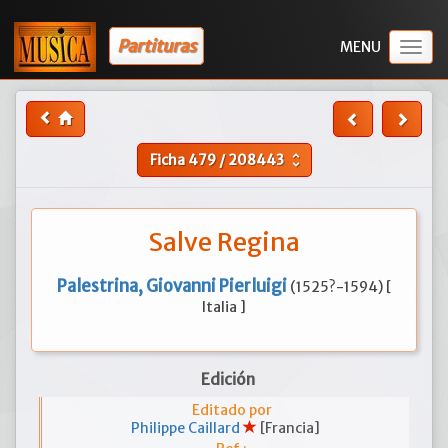
Partituras
Togg
navig
Ficha
479
/
208443
unfold_more
Salve Regina
Palestrina, Giovanni Pierluigi
(1525?-1594) [
Italia ]
Edición
Editado por
Philippe Caillard
[Francia]