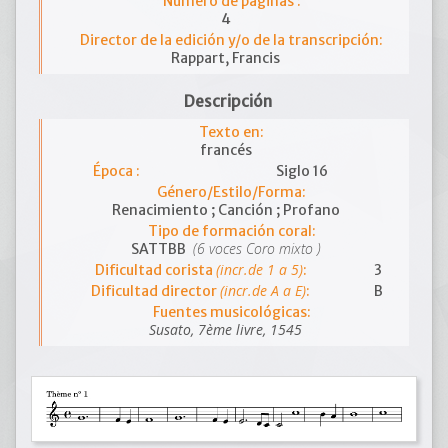
Número de páginas :
4
Director de la edición y/o de la transcripción:
Rappart, Francis
Descripción
Texto en:
francés
Época :
Siglo 16
Género/Estilo/Forma:
Renacimiento ; Canción ; Profano
Tipo de formación coral:
(6 voces Coro mixto )
SATTBB
(incr.de 1 a 5)
Dificultad corista
:
3
(incr.de A a E)
Dificultad director
:
B
Fuentes musicológicas:
Susato, 7ème livre, 1545