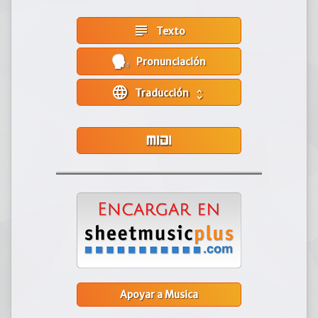
subject
Texto
Pronunciación
language
Traducción
unfold_more
Apoyar a Musica