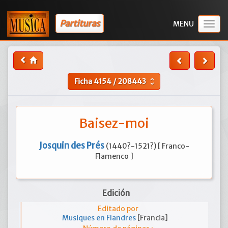
Partituras
Togg
navig
Ficha
4154
/
208443
unfold_more
Baisez-moi
Josquin des Prés
(1440?-1521?) [ Franco-
Flamenco ]
Edición
Editado por
Musiques en Flandres
[Francia]