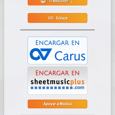
language
Traducción
unfold_more
link
Enlace
Apoyar a Musica