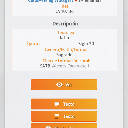
Carus-Verlag Stuttgart
[Alemania]
Ref.:
CV 10.136
Descripción
Texto en:
latín
Época :
Siglo 20
Género/Estilo/Forma:
Sagrado
Tipo de formación coral:
(4 voces Coro mixto )
SATB
visibility
Ver
subject
Texto
subject
Texto