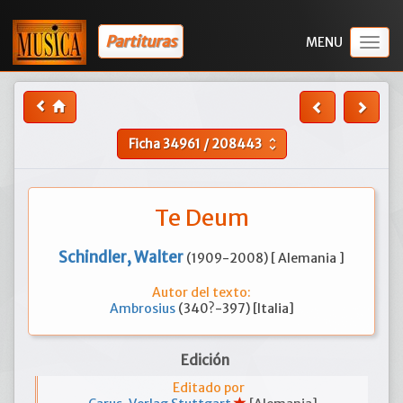
Partituras
Togg
navig
Ficha
34961
/
208443
unfold_more
Te Deum
Schindler, Walter
(1909-2008) [ Alemania ]
Autor del texto:
Ambrosius
(340?-397) [Italia]
Edición
Editado por