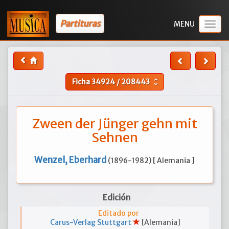
Partituras
Togg
navig
Ficha
34924
/
208443
unfold_more
Zween der Jünger gehn mit
Sehnen
Wenzel, Eberhard
(1896-1982) [ Alemania ]
Edición
Editado por
Carus-Verlag Stuttgart
[Alemania]