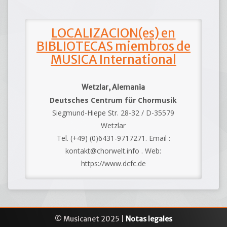
LOCALIZACION(es) en
BIBLIOTECAS miembros de
MUSICA International
Wetzlar, Alemania
Deutsches Centrum für Chormusik
Siegmund-Hiepe Str. 28-32 / D-35579
Wetzlar
Tel. (+49) (0)6431-9717271. Email :
kontakt@chorwelt.info . Web:
https://www.dcfc.de
© Musicanet 2025 |
Notas legales