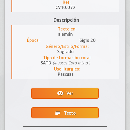
Ref.:
CV 10.072
Descripción
Texto en:
alemán
Época :
Siglo 20
Género/Estilo/Forma:
Sagrado
Tipo de formación coral:
(4 voces Coro mixto )
SATB
Uso litúrgico:
Pascuas
visibility
Ver
subject
Texto