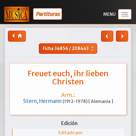
Partituras
Togg
navig
Ficha
34856
/
208443
unfold_more
Freuet euch, ihr lieben
Christen
Arm.:
Stern, Hermann
(1912-1978) [ Alemania ]
Edición
Editado por