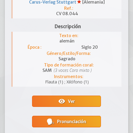
Carus-Verlag Stuttgart
[Alemania]
Ref.:
CV 08.044
Descripción
Texto en:
alemán
Época :
Siglo 20
Género/Estilo/Forma:
Sagrado
Tipo de formación coral:
(3 voces Coro mixto )
SAM
Instrumentos:
Flauta (1) ; Xilófono (1)
visibility
Ver
Pronunciación