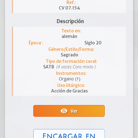
Ref.:
CV 07.154
Descripción
Texto en:
alemán
Época :
Siglo 20
Género/Estilo/Forma:
Sagrado
Tipo de formación coral:
(4 voces Coro mixto )
SATB
Instrumentos:
Organo (1)
Uso litúrgico:
Acción de Gracias
visibility
Ver