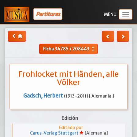
Partituras
Togg
navig
Ficha
34785
/
208443
unfold_more
Frohlocket mit Händen, alle
Völker
Gadsch, Herbert
(1913-2011) [ Alemania ]
Edición
Editado por
Carus-Verlag Stuttgart
[Alemania]