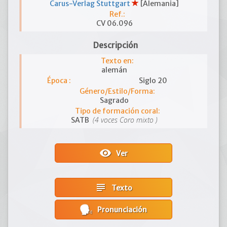
Carus-Verlag Stuttgart
[Alemania]
Ref.:
CV 06.096
Descripción
Texto en:
alemán
Época :
Siglo 20
Género/Estilo/Forma:
Sagrado
Tipo de formación coral:
(4 voces Coro mixto )
SATB
visibility
Ver
subject
Texto
Pronunciación