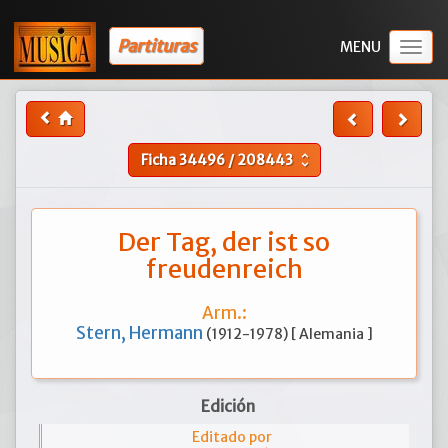
Partituras
Togg
navig
Ficha
34496
/
208443
unfold_more
Der Tag, der ist so
freudenreich
Arm.:
Stern, Hermann
(1912-1978) [ Alemania ]
Edición
Editado por