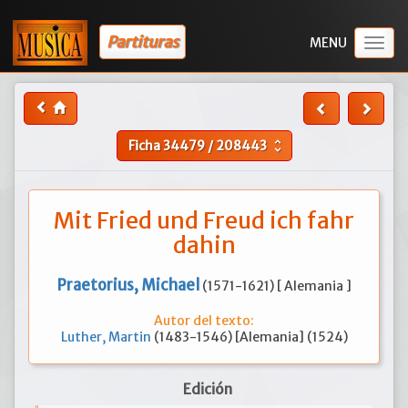
Partituras
Togg
navig
Ficha
34479
/
208443
unfold_more
Mit Fried und Freud ich fahr
dahin
Praetorius, Michael
(1571-1621) [ Alemania ]
Autor del texto:
Luther, Martin
(1483-1546) [Alemania] (1524)
Edición