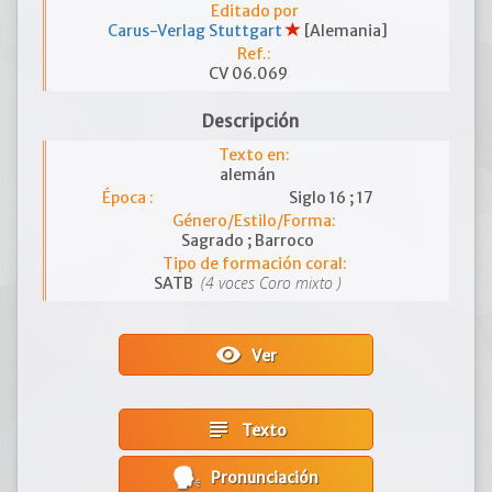
Editado por
Carus-Verlag Stuttgart
[Alemania]
Ref.:
CV 06.069
Descripción
Texto en:
alemán
Época :
Siglo 16 ; 17
Género/Estilo/Forma:
Sagrado ; Barroco
Tipo de formación coral:
(4 voces Coro mixto )
SATB
visibility
Ver
subject
Texto
Pronunciación