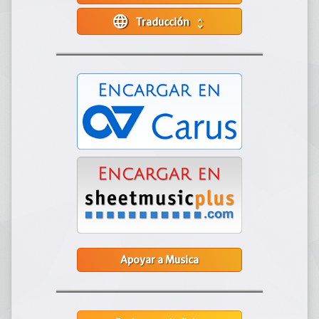
language
Traducción
unfold_more
Apoyar a Musica