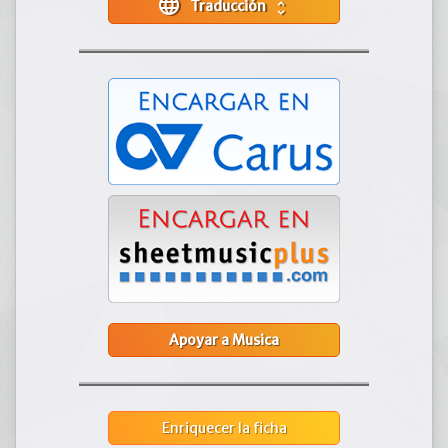
language
Traducción
unfold_more
Apoyar a Musica
Enriquecer la ficha