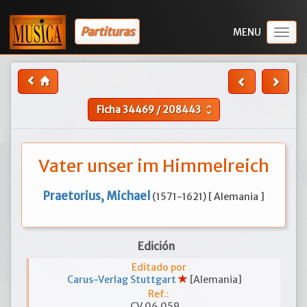
Partituras
Togg
navig
Ficha
34469
/
208443
unfold_more
Vater unser im Himmelreich
Praetorius, Michael
(1571-1621) [ Alemania ]
Edición
Editado por
Carus-Verlag Stuttgart
[Alemania]
Ref.:
CV 06.059