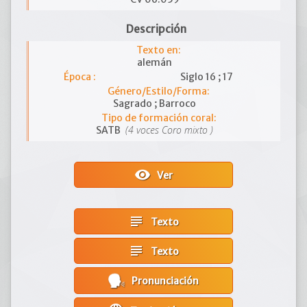
Descripción
Texto en:
alemán
Época :
Siglo 16 ; 17
Género/Estilo/Forma:
Sagrado ; Barroco
Tipo de formación coral:
(4 voces Coro mixto )
SATB
visibility
Ver
subject
Texto
subject
Texto
Pronunciación